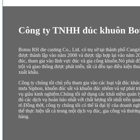
Công ty TNHH đúc khuôn B
Botou RH die casting Co., Ltd. có trụ sở tại thành phố Can
được thành lập vào năm 2008 và được tập hợp lại vào năm 20
đúc, tham gia vào lĩnh vực đúc và gia công khuôn.Nó phải đối
trội và giao thông được phát triển, tất cả đều tạo điều kiện 
xuất khẩu.
Công ty chúng tôi chủ yếu tham gia vào các loại vật đúc khác
mưa Siphon, khuôn đúc sắt và khuôn đúc nhôm và sự phát tri
vụ giàu kinh nghiệm.Chúng tôi sử dụng các khái niệm quản lý
đủ các dịch vụ hoàn hảo nhất với chất lượng tốt nhất trên q
rẻ.Đồng thời, công ty chúng tôi có thể là đại lý của doanh ng
thể thực hiện tất cả trong một dịch vụ đúc, gia công và thươn
hàng.