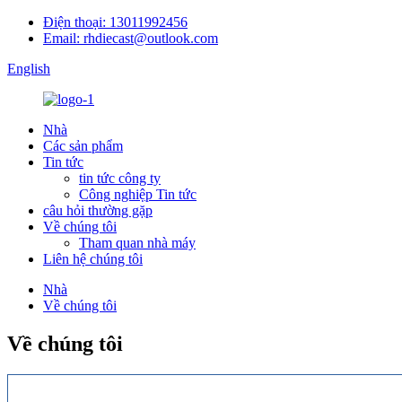
Điện thoại: 13011992456
Email: rhdiecast@outlook.com
English
Nhà
Các sản phẩm
Tin tức
tin tức công ty
Công nghiệp Tin tức
câu hỏi thường gặp
Về chúng tôi
Tham quan nhà máy
Liên hệ chúng tôi
Nhà
Về chúng tôi
Về chúng tôi