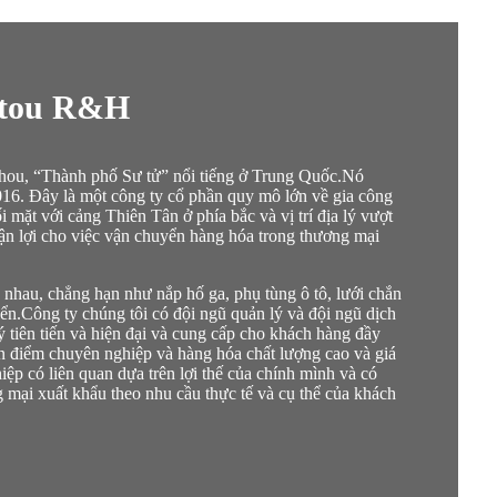
otou R&H
gzhou, “Thành phố Sư tử” nổi tiếng ở Trung Quốc.Nó
16. Đây là một công ty cổ phần quy mô lớn về gia công
 mặt với cảng Thiên Tân ở phía bắc và vị trí địa lý vượt
thuận lợi cho việc vận chuyển hàng hóa trong thương mại
 nhau, chẳng hạn như nắp hố ga, phụ tùng ô tô, lưới chắn
ển.Công ty chúng tôi có đội ngũ quản lý và đội ngũ dịch
 tiên tiến và hiện đại và cung cấp cho khách hàng đầy
uan điểm chuyên nghiệp và hàng hóa chất lượng cao và giá
hiệp có liên quan dựa trên lợi thế của chính mình và có
g mại xuất khẩu theo nhu cầu thực tế và cụ thể của khách